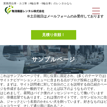
業務用台車・カゴ車（4輪台車・6輪台車）のレンタルなら
※土日祝日はメールフォームのみ受付しております
見積り依頼！
サンプルページ
これはサンプルページです。同じ位置に固定され、(多くのテーマでは)
サイトナビゲーションメニューに含まれる点がブログ投稿とは異なりま
す。まずは、サイト訪問者に対して自分のことを説明する自己紹介ペー
ジを作成するのが一般的です。たとえば以下のようなものです。
はじめまして。昼間はバイク便のメッセンジャーとして働いています
が、俳優志望でもあります。これは僕のサイトです。ロサンゼルスに住
み、ジャックという名前のかわいい犬を飼っています。好きなものはピ
ニャコラーダ、そして通り雨に濡れること。