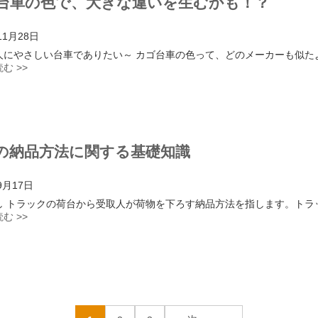
台車の色で、大きな違いを生むかも！？
11月28日
人にやさしい台車でありたい～ カゴ台車の色って、どのメーカーも似た
む >>
の納品方法に関する基礎知識
9月17日
し トラックの荷台から受取人が荷物を下ろす納品方法を指します。トラ
む >>