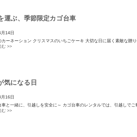
を運ぶ、季節限定カゴ台車
4月14日
のカーネーション クリスマスのいちごケーキ 大切な日に届く素敵な贈
む >>
が気になる日
3月16日
台車と一緒に、引越しを安全に～ カゴ台車のレンタルでは、引越しでご
む >>