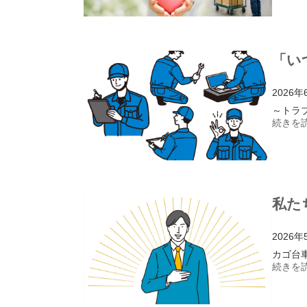
「い
2026年
～トラ
続きを読
私た
2026年
カゴ台
続きを読