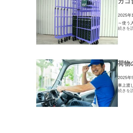
カゴ
2025年
～使う
続きを読
荷物
2025年
車上渡
続きを読