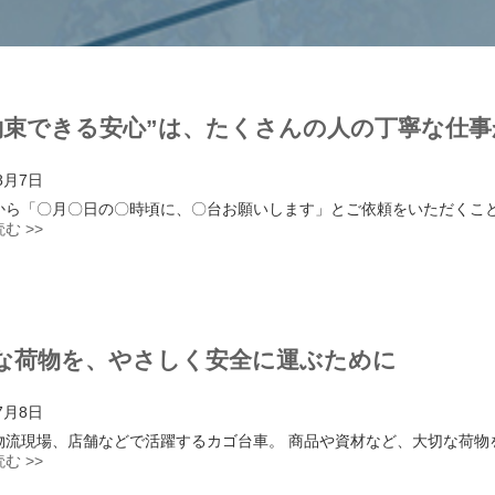
約束できる安心”は、たくさんの人の丁寧な仕
8月7日
から「〇月〇日の〇時頃に、〇台お願いします」とご依頼をいただくこ
む >>
な荷物を、やさしく安全に運ぶために
7月8日
物流現場、店舗などで活躍するカゴ台車。 商品や資材など、大切な荷物
む >>