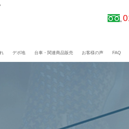
ら
0
れ
デポ地
台車・関連商品販売
お客様の声
FAQ