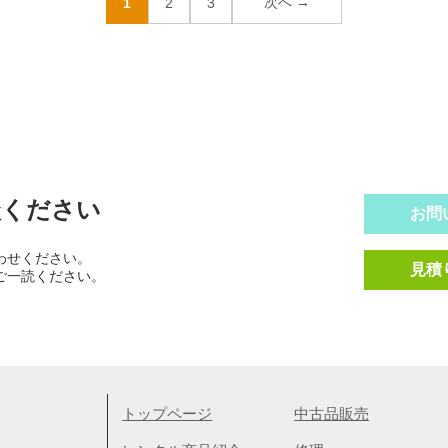
次へ →
1
2
3
談ください
お問
わせください。
見積
ご一読ください。
トップページ
中古品販売